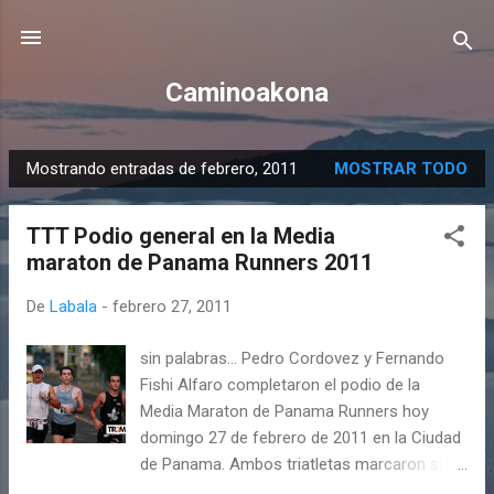
Ir al contenido principal
Caminoakona
Mostrando entradas de febrero, 2011
MOSTRAR TODO
E
n
TTT Podio general en la Media
t
maraton de Panama Runners 2011
r
a
De
Labala
-
febrero 27, 2011
d
a
sin palabras... Pedro Cordovez y Fernando
s
Fishi Alfaro completaron el podio de la
Media Maraton de Panama Runners hoy
domingo 27 de febrero de 2011 en la Ciudad
de Panama. Ambos triatletas marcaron su
mejor marca personal en esta corrida con