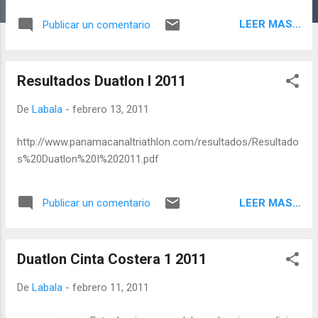
miras a sus objetivos principales que estan
LEER MAS...
Publicar un comentario
por venir. El Coach Sub 1:20; Malcolm
Provoost con su mejor marca personal, Fulo
Ernesto, Roger Castillero, y Pichi Ruiz, Julio
Resultados Duatlon I 2011
Spiegel y varios mas participaron en este
evento que nos brindo un bello amanecer en
De
Labala
-
febrero 13, 2011
la Cinta Costera. Se pone tttodo menos
excusas! A continuacion los Resultados de
http://www.panamacanaltriathlon.com/resultados/Resultado
la Media Maraton de Panama Runners 2011 .
s%20Duatlon%20I%202011.pdf
Click aqui
LEER MAS...
Publicar un comentario
Duatlon Cinta Costera 1 2011
De
Labala
-
febrero 11, 2011