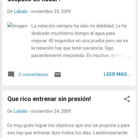
De
Labala
-
noviembre 25, 2009
La natación siempre ha sido mi debilidad. Le he
dedicado muchisimo tiempo al agua para
mejorar 40 segundos en una prueba pero así es
la natación hay que tener paciencia. Sigo
pacientemente mejorando. En muchas de esos
entrenamientos de natación de 1 hora y mas
antes de comenzar uno se siente muy muy
LEER MAS...
2 comentarios
cansado, con cero ganas de tirarse al agua, pero
el sentimiento que uno tiene cuando sale es
inigualable! Hoy nade en la tarde, después del
Que rico entrenar sin presión!
trabajo. Tuve un día muy duro, pero totalmente
facturable ;) pero mentalmente muy
De
Labala
-
noviembre 24, 2009
demandante. Estaba muy cansado cuando se
acercaba la hora de nadar es mas, llegue a la
Es muy grato lograr los objetivos que uno se propone y para
piscina como 30 minutos mas tarde de lo que
eso hay que entrenar duro todos los días. Lastimosamente
usualmente llego, paciencia pensé...no pasa