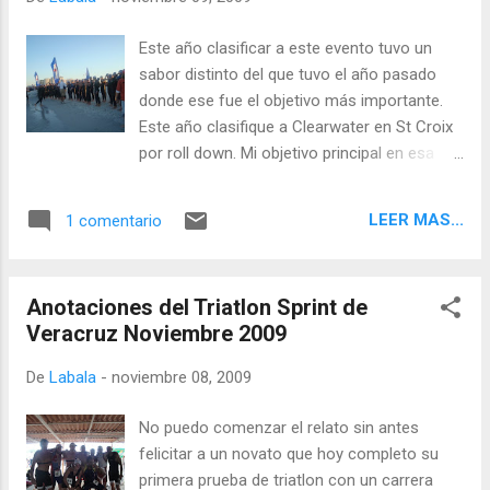
Este año clasificar a este evento tuvo un
sabor distinto del que tuvo el año pasado
donde ese fue el objetivo más importante.
Este año clasifique a Clearwater en St Croix
por roll down. Mi objetivo principal en esa
carrera era Hawaii y le di hasta explotar, con
un quinto lugar logre uno de los 4 cupos en
LEER MAS...
1 comentario
la categoría. El 2009 was all about Kona, eso
fue lo que pensé. Sin embargo ahora que
paso Kona y que tengo a Clearwater a la
Anotaciones del Triatlon Sprint de
vuelta de la esquina no pienso en mas nada
Veracruz Noviembre 2009
que en esa carrera. Ojalá hubiera podido
encontrar más tiempo para lograr este nivel
De
Labala
-
noviembre 08, 2009
de visualización, pero he hecho lo que he
podido antes de hoy. En la natación de hoy
No puedo comenzar el relato sin antes
tenía una serie de 800s metros, cuando
felicitar a un novato que hoy completo su
termine podía jurar que estaba en la última
primera prueba de triatlon con un carrera