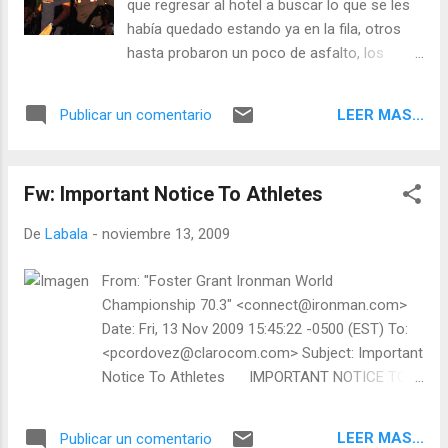
que regresar al hotel a buscar lo que se les
había quedado estando ya en la fila, otros
hasta probaron un poco de asfalto, los
nervios están presentes pero ya es hora de
disfrutar. Como dijo Malcom aquí, yo vine en
LEER MAS...
Publicar un comentario
grupo, yo también, que rico esta comptarir
con todos los TTT estos días aquí y
seguramente la carrera mañana también!
Fw: Important Notice To Athletes
De
Labala
-
noviembre 13, 2009
From: "Foster Grant Ironman World
Championship 70.3" <connect@ironman.com>
Date: Fri, 13 Nov 2009 15:45:22 -0500 (EST) To:
<pcordovez@clarocom.com> Subject: Important
Notice To Athletes IMPORTANT NOTICE TO
ATHLETES Due to lingering weather conditions
from Tropical Storm...
LEER MAS...
Publicar un comentario