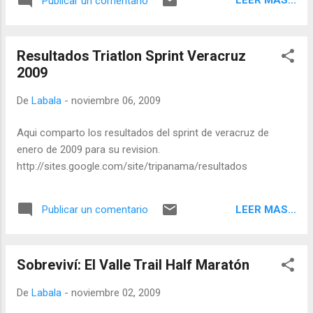
LEER MAS...
Publicar un comentario
necesario en este momento. Asi, pensé que
me iban a caer bien estos tres fines de
semana seguid...
Resultados Triatlon Sprint Veracruz
2009
De
Labala
-
noviembre 06, 2009
Aqui comparto los resultados del sprint de veracruz de
enero de 2009 para su revision.
http://sites.google.com/site/tripanama/resultados
LEER MAS...
Publicar un comentario
Sobreviví: El Valle Trail Half Maratón
De
Labala
-
noviembre 02, 2009