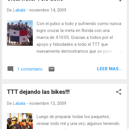
carrera para futura refrencias asi que aqui
De
Labala
-
noviembre 14, 2009
van: La Largada: Con la modalidad de time
trial pensé que iba a ser en fila la natación,
Con el pulso a todo y sufriendo como nunca
pero resulta que el circuito de natación era
logre cruzar la meta en florida con una
un poco dificil de navegar porque las boyas
marca de 4:10:05. Gracias a todos por el
no estaban en linea recta asi que eso
apoyo y felicidades a todo el TTT que
complicó mucho poder formar la fila. Sin
nuevamente demostramos que se pone
embargo en la natación me sentí bárbaro, yo
todo menos excusas. Gracias a Suzanne y a
sabía que iba bien y por un momento pensé
mis amigos, en especial a Jaime de
que podía ir hasta adelante del grupo que
LEER MAS...
1 comentario
www.acientoochenta.com que con sus
habíamos salido porque me sentia muy bien.
palabras logro tocarme el boton y encender
Sali del agua en 29 minutos y segundos, voy
la motivacion que me llevo a sufrir mas de lo
bien pense! mas rapido que...
TTT dejando las bikes!!!
que podia. Saludos a todos!!!!!
De
Labala
-
noviembre 13, 2009
Luego de preparar todas los paquetes,
revisar todo mil y una vez, algunos teniendo