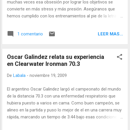
muchas veces esa obsesión por lograr los objetivos se
nada. Me cambie y como si el tiempo no
convierte en más stress y más presión. Asegúranos que
importara, me tire al agua. Tuve una sesión de
hemos cumplido con los entrenamientos al pie de la letra es
fuerza dura pero constante. Terminé la serie de
un stress. Yo no sé si a ustedes les ha pasado, pero a mí no
natación en un poco más de 1 hora, salí del
cumplir una sesión de entrenamiento en las etapas previas a
agua y era un hombre nuevo. Apenas estaba ya
LEER MAS...
1 comentario
una competencia importante no me deja dormir! Es horrible
bañado me entró el feeling de haber terminado
ese sentimiento de que no se han hecho las cosas bien, por
de nadar, es como una euforia, en...
el contrario haber cumplido al pie de la letra los
Oscar Galindez relata su experiencia
entrenamientos da una tranquilidad enorme de que estamos
en Clearwater Ironman 70.3
listos para lo que venga. Estos días de offseason los
entrenamientos han sido para disfrutar, y como se disfruta
De
Labala
-
noviembre 19, 2009
entrenar así. No quiero decir que no disfruto entrenar con
presión, por supuesto que sí y más si después hay una
El argentino Oscar Galindez largó el campeonato del mundo
buena carrera, pero ahora que estamos en este periodo
de la distancia 70.3 con una enfermedad respiratorio que
donde no hay carreras en las próximas semanas, realmente
hubiera puesto a varios en cama. Como buen campeón, se
se puede disfrutar de los entr...
alineo en la partida y puso lo mejor de el en una carrera muy
rápida, marcando un tiempo de 3:44 bajo esas condiciones.
A continuación el relato de OG sobre su carrera cortesía de