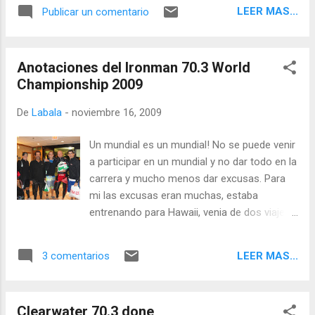
la pagina de deportes www.atletas.info . Atletas.info tambien
LEER MAS...
Publicar un comentario
logro capatar este excelente vuideo de la corrida del duelo
que se dio por el segundo y tercer lugar entre Daniel Fontana
y Matt Reed.
Anotaciones del Ironman 70.3 World
Championship 2009
De
Labala
-
noviembre 16, 2009
Un mundial es un mundial! No se puede venir
a participar en un mundial y no dar todo en la
carrera y mucho menos dar excusas. Para
mi las excusas eran muchas, estaba
entrenando para Hawaii, venia de dos viajes,
ya mi temporada habia pasado etc ect. Todo
esto pasó por mi cabeza a finales de
LEER MAS...
3 comentarios
octubre, pero como dije antes, logre hacer
algo de enfoque y visualizar la carrera de
este fin de semana. From Como siempre,
Clearwater 70.3 done
queria anotar algo de las vivencias de la