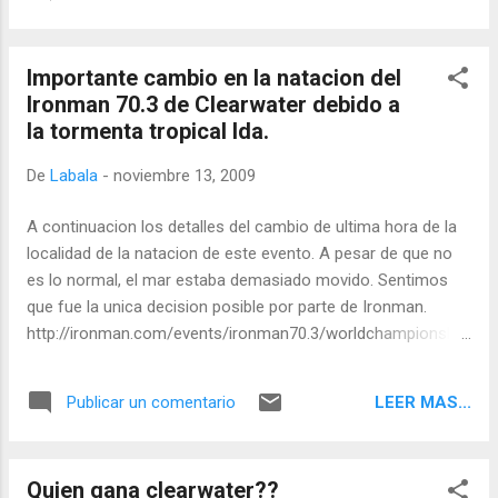
Importante cambio en la natacion del
Ironman 70.3 de Clearwater debido a
la tormenta tropical Ida.
De
Labala
-
noviembre 13, 2009
A continuacion los detalles del cambio de ultima hora de la
localidad de la natacion de este evento. A pesar de que no
es lo normal, el mar estaba demasiado movido. Sentimos
que fue la unica decision posible por parte de Ironman.
http://ironman.com/events/ironman70.3/worldchampionship
70.3/clearwater2009/relocation-of-swim-for-foster-grant-
ironman-world-championship-70.3
LEER MAS...
Publicar un comentario
Quien gana clearwater??