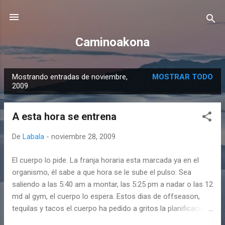
Ir al contenido principal
Caminoakona
Mostrando entradas de noviembre,
MOSTRAR TODO
E
2009
n
t
A esta hora se entrena
r
a
De
Labala
-
noviembre 28, 2009
d
El cuerpo lo pide. La franja horaria esta marcada ya en el
a
organismo, él sabe a que hora se le sube el pulso. Sea
s
saliendo a las 5:40 am a montar, las 5:25 pm a nadar o las 12
md al gym, el cuerpo lo espera. Estos dias de offseason,
tequilas y tacos el cuerpo ha pedido a gritos la planificacion
y certeza que da el entrenamiento, tener horarios