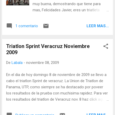
boya del circuito de Clearwater, yo solo me
muy buena, demostrando que tiene para
reía, literalmente en mi cabeza estaba allí. En
mas, Felicidades Javier, eres un triatleta
la carrera del domingo, terminando los 5k del
papa, eso nadie te lo puede quitar. El
sprint, solo pensaba en el retorno del Puente
aerobar???? los cables...jajaja Coloco mis
y estaba allí en esas calles perfectas de
LEER MAS...
1 comentario
anotaciones personales sobre el Triatlon
Clearwater, con el mejor clima del mundo
Sprint de Veracruz, no porque era mi carrera
esc...
mas importante, sino porque me parece que
Triatlon Sprint Veracruz Noviembre
a fin de cuentas uno aprende mucho de
2009
cada carrera por mas o menos que sea, y no
se puede menospreciar. Para mi, la mejor
De
Labala
-
noviembre 08, 2009
manera de analizar mi performance es
escribiendo mi relato de la carrera, asi que
En el dia de hoy domingo 8 de noviembre de 2009 se llevo a
alli voy. La Previa : Despues del Ironman de
cabo el triatlon Sprint de veracruz. La Union de Triatlon de
Hawaii he estado muy ocupado atendiendo
Panama, UTP, como siempre se ha destacado por poveer
mi trabajo y otros deberes familiares que
los resultados de la prueba con muchisima rapidez. Para ver
habia pospuesto por todo lo que implica
los resultados del triatlon de Veracruz nov. 8 haz click aqui .
entrenar para un Ironman, por lo que el
Despues pondremos mas detalles de lo ocurrido.
entrenamiento paso a segundo plano, y a
pesar de no es lo que me gusta, era lo