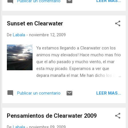
LEER MAS...
Publicar un comentario
Sunset en Clearwater
De
Labala
-
noviembre 12, 2009
Ya estamos llegando a Clearwater con los
animos muy elevados! Hace mucho mas frio
que el año pasado y mucho viento, el mar
esta muy picado. Esperamos a ver que
depara manaña el mar. Me han dicho los que
estan aqui desde hace varios dias como mi
amigo Folo que no se ha podido nadar asi
LEER MAS...
Publicar un comentario
que manana si lo permite el clima estaremos
todos en el agua.
Pensamientos de Clearwater 2009
De
Labala
-
noviembre 09, 2009