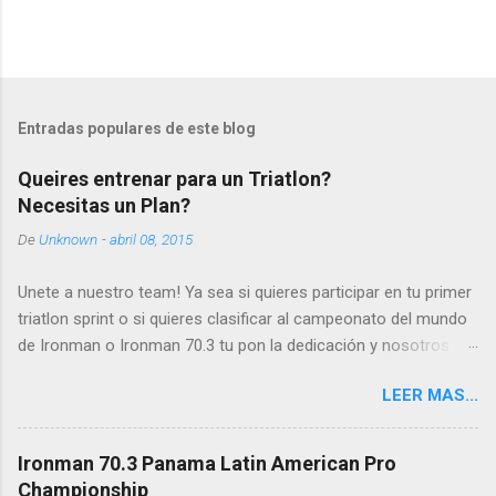
Entradas populares de este blog
Queires entrenar para un Triatlon?
Necesitas un Plan?
De
Unknown
-
abril 08, 2015
Unete a nuestro team! Ya sea si quieres participar en tu primer
triatlon sprint o si quieres clasificar al campeonato del mundo
de Ironman o Ironman 70.3 tu pon la dedicación y nosotros
ponemos el plan y el soporte. Contactamos si
LEER MAS...
estas interesado en superarte y mejorar!
planilla@caminoakona.com
Ironman 70.3 Panama Latin American Pro
Championship