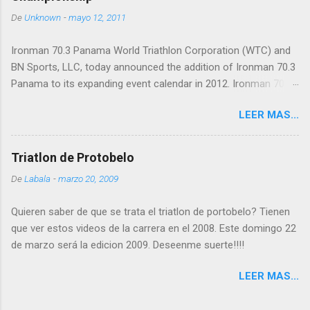
De
Unknown
-
mayo 12, 2011
Ironman 70.3 Panama World Triathlon Corporation (WTC) and
BN Sports, LLC, today announced the addition of Ironman 70.3
Panama to its expanding event calendar in 2012. Ironman 70.3
Panama will take place on February 12, 2012, on the beautiful
LEER MAS...
Isthmus of Panama and will serve as the Ironman 70.3 Latin
American Pro Championship as well as a qualifier for the 2012
Ironman World Championship 70.3 at Lake Las Vegas in
Triatlon de Protobelo
Henderson, Nev. "We are thrilled to launch the Latin American
De
Labala
-
marzo 20, 2009
Pro Championship race with Ironman 70.3 Panama,” said Steve
Meckfessel, chief operations officer of WTC. “Panama
Quieren saber de que se trata el triatlon de portobelo? Tienen
provides breathtaking natural and historic beauty, high profile
que ver estos videos de la carrera en el 2008. Este domingo 22
race routes and easy accessibility from the U.S. and major
de marzo será la edicion 2009. Deseenme suerte!!!!
international markets. Ironman 70.3 Panama will complement
our existing events in the region, including 70.3 races in Miami,
LEER MAS...
San Juan, Cancun and St. Croix.” Athletes will swim 1.2 miles
(1.9 km) in the Pacific Ocean at the entrance to the Panama