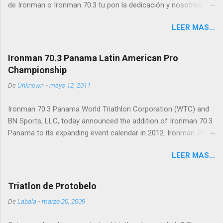
de Ironman o Ironman 70.3 tu pon la dedicación y nosotros
n
t
ponemos el plan y el soporte. Contactamos si
a
LEER MAS...
estas interesado en superarte y mejorar!
r
planilla@caminoakona.com
i
o
Ironman 70.3 Panama Latin American Pro
Championship
De
Unknown
-
mayo 12, 2011
Ironman 70.3 Panama World Triathlon Corporation (WTC) and
BN Sports, LLC, today announced the addition of Ironman 70.3
Panama to its expanding event calendar in 2012. Ironman 70.3
Panama will take place on February 12, 2012, on the beautiful
LEER MAS...
Isthmus of Panama and will serve as the Ironman 70.3 Latin
American Pro Championship as well as a qualifier for the 2012
Ironman World Championship 70.3 at Lake Las Vegas in
Triatlon de Protobelo
Henderson, Nev. "We are thrilled to launch the Latin American
De
Labala
-
marzo 20, 2009
Pro Championship race with Ironman 70.3 Panama,” said Steve
Meckfessel, chief operations officer of WTC. “Panama