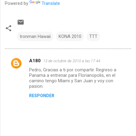
Powered by
Translate
Ironman Hawaii
KONA 2010
TTT
A180
13 de octubre de 2010 a las 17:44
C
Pedro, Gracias a ti por compartir. Regreso a
o
Panama a entrenar para Florianopolis, en el
m
camino tengo Miami y San Juan y voy con
pasion.
e
RESPONDER
n
t
a
r
i