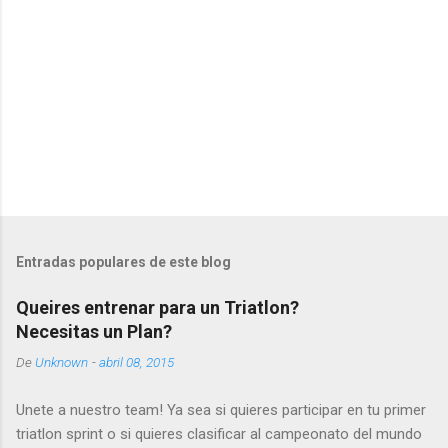
o
s
P
u
b
l
Entradas populares de este blog
i
c
Queires entrenar para un Triatlon?
a
Necesitas un Plan?
r
u
De
Unknown
-
abril 08, 2015
n
c
o
Unete a nuestro team! Ya sea si quieres participar en tu primer
m
triatlon sprint o si quieres clasificar al campeonato del mundo
e