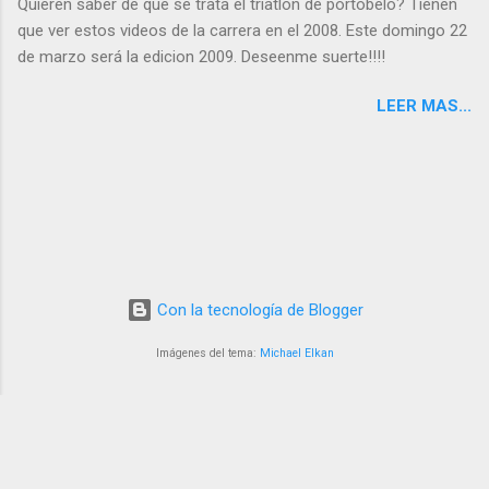
Quieren saber de que se trata el triatlon de portobelo? Tienen
provides breathtaking natural and historic beauty, high profile
que ver estos videos de la carrera en el 2008. Este domingo 22
race routes and easy accessibility from the U.S. and major
de marzo será la edicion 2009. Deseenme suerte!!!!
international markets. Ironman 70.3 Panama will complement
our existing events in the region, including 70.3 races in Miami,
LEER MAS...
San Juan, Cancun and St. Croix.” Athletes will swim 1.2 miles
(1.9 km) in the Pacific Ocean at the entrance to the Panama
Canal, one of “The Seven Wonders o...
Con la tecnología de Blogger
Imágenes del tema:
Michael Elkan