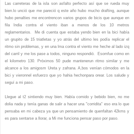
Las carreteras de la isla son asfalto perfecto así que se rueda muy
bien.lo unció que me pareció q este año hubo mucho drafting, aunque
hubo penalties me encontrencon varios grupos de bicis que aunque en
fila India contra el viento iban a menos de los 10 metros
reglamentarios. Me di cuenta que estaba yendo bien en la bici había
un grupito de 15 triatletas y yo atrás del ultimo les podía replicar el
ritmo sin problemas, y en una lma contra el viento me heche al lado izq
del carril y me los pase a todos, ninguno respondió. Esomfue como en
el kilometro 130. Próximos 50 pude mantenerun ritmo similar y me
alcance a los amigosm Ureta y zafrana. A,bos venían cómodos en la
bici y vieronnel esfuerzo que yo hahia hechonpara orear. Los salude y
seguí a mi paso.
Llegue al t2 sintiendo muy bien. Había comido y bebido bien, no me
dolia nada y tenía ganas de salir a hacer una "corridita" eso era lo que
pensaba en mi cabeza ya que un pensamiento de quenfaltan 42kms y
es para sentarse a llorar, a Mi me funciona pensar paso por paso.