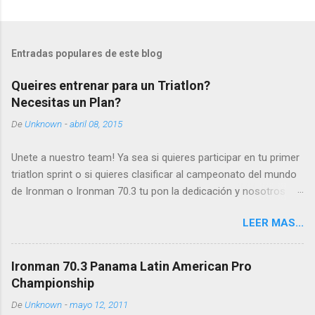
Entradas populares de este blog
Queires entrenar para un Triatlon?
Necesitas un Plan?
De
Unknown
-
abril 08, 2015
Unete a nuestro team! Ya sea si quieres participar en tu primer
triatlon sprint o si quieres clasificar al campeonato del mundo
de Ironman o Ironman 70.3 tu pon la dedicación y nosotros
ponemos el plan y el soporte. Contactamos si
LEER MAS...
estas interesado en superarte y mejorar!
planilla@caminoakona.com
Ironman 70.3 Panama Latin American Pro
Championship
De
Unknown
-
mayo 12, 2011