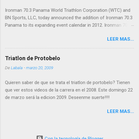
Ironman 70.3 Panama World Triathlon Corporation (WTC) and
BN Sports, LLC, today announced the addition of Ironman 70.3
Panama to its expanding event calendar in 2012. Ironman 70.3
Panama will take place on February 12, 2012, on the beautiful
LEER MAS...
Isthmus of Panama and will serve as the Ironman 70.3 Latin
American Pro Championship as well as a qualifier for the 2012
Ironman World Championship 70.3 at Lake Las Vegas in
Triatlon de Protobelo
Henderson, Nev. "We are thrilled to launch the Latin American
De
Labala
-
marzo 20, 2009
Pro Championship race with Ironman 70.3 Panama,” said Steve
Meckfessel, chief operations officer of WTC. “Panama
Quieren saber de que se trata el triatlon de portobelo? Tienen
provides breathtaking natural and historic beauty, high profile
que ver estos videos de la carrera en el 2008. Este domingo 22
race routes and easy accessibility from the U.S. and major
de marzo será la edicion 2009. Deseenme suerte!!!!
international markets. Ironman 70.3 Panama will complement
our existing events in the region, including 70.3 races in Miami,
LEER MAS...
San Juan, Cancun and St. Croix.” Athletes will swim 1.2 miles
(1.9 km) in the Pacific Ocean at the entrance to the Panama
Canal, one of “The Seven Wonders o...
Con la tecnología de Blogger