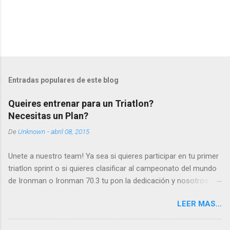
P
u
b
l
Entradas populares de este blog
i
c
Queires entrenar para un Triatlon?
a
Necesitas un Plan?
r
u
De
Unknown
-
abril 08, 2015
n
c
o
Unete a nuestro team! Ya sea si quieres participar en tu primer
m
triatlon sprint o si quieres clasificar al campeonato del mundo
e
de Ironman o Ironman 70.3 tu pon la dedicación y nosotros
n
t
ponemos el plan y el soporte. Contactamos si
a
LEER MAS...
estas interesado en superarte y mejorar!
r
planilla@caminoakona.com
i
o