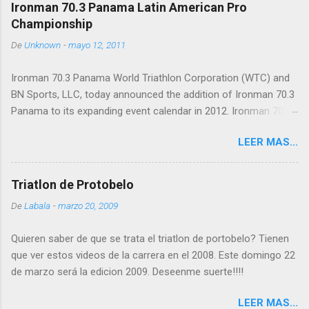
Ironman 70.3 Panama Latin American Pro
Championship
De
Unknown
-
mayo 12, 2011
Ironman 70.3 Panama World Triathlon Corporation (WTC) and
BN Sports, LLC, today announced the addition of Ironman 70.3
Panama to its expanding event calendar in 2012. Ironman 70.3
Panama will take place on February 12, 2012, on the beautiful
LEER MAS...
Isthmus of Panama and will serve as the Ironman 70.3 Latin
American Pro Championship as well as a qualifier for the 2012
Ironman World Championship 70.3 at Lake Las Vegas in
Triatlon de Protobelo
Henderson, Nev. "We are thrilled to launch the Latin American
De
Labala
-
marzo 20, 2009
Pro Championship race with Ironman 70.3 Panama,” said Steve
Meckfessel, chief operations officer of WTC. “Panama
Quieren saber de que se trata el triatlon de portobelo? Tienen
provides breathtaking natural and historic beauty, high profile
que ver estos videos de la carrera en el 2008. Este domingo 22
race routes and easy accessibility from the U.S. and major
de marzo será la edicion 2009. Deseenme suerte!!!!
international markets. Ironman 70.3 Panama will complement
our existing events in the region, including 70.3 races in Miami,
LEER MAS...