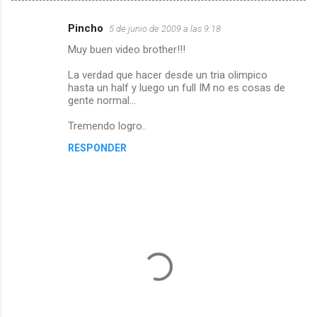
Pincho
5 de junio de 2009 a las 9:18
C
Muy buen video brother!!!
o
m
La verdad que hacer desde un tria olimpico
hasta un half y luego un full IM no es cosas de
e
gente normal...
n
Tremendo logro..
t
RESPONDER
a
r
i
o
s