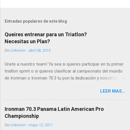
Entradas populares de este blog
Queires entrenar para un Triatlon?
Necesitas un Plan?
De
Unknown
-
abril 08, 2015
Unete a nuestro team! Ya sea si quieres participar en tu primer
triatlon sprint o si quieres clasificar al campeonato del mundo
de Ironman o Ironman 70.3 tu pon la dedicación y nosotros
ponemos el plan y el soporte. Contactamos si
LEER MAS...
estas interesado en superarte y mejorar!
planilla@caminoakona.com
Ironman 70.3 Panama Latin American Pro
Championship
De
Unknown
-
mayo 12, 2011