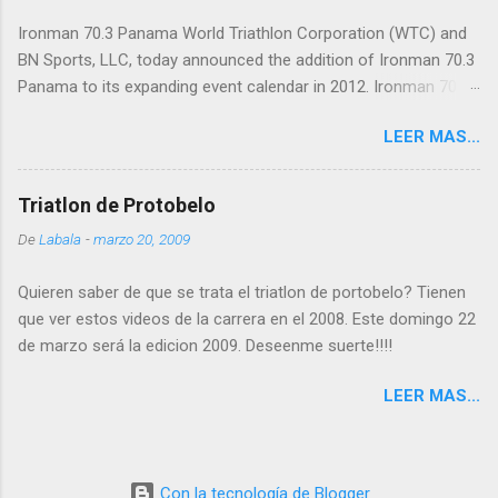
Ironman 70.3 Panama World Triathlon Corporation (WTC) and
BN Sports, LLC, today announced the addition of Ironman 70.3
Panama to its expanding event calendar in 2012. Ironman 70.3
Panama will take place on February 12, 2012, on the beautiful
LEER MAS...
Isthmus of Panama and will serve as the Ironman 70.3 Latin
American Pro Championship as well as a qualifier for the 2012
Ironman World Championship 70.3 at Lake Las Vegas in
Triatlon de Protobelo
Henderson, Nev. "We are thrilled to launch the Latin American
De
Labala
-
marzo 20, 2009
Pro Championship race with Ironman 70.3 Panama,” said Steve
Meckfessel, chief operations officer of WTC. “Panama
Quieren saber de que se trata el triatlon de portobelo? Tienen
provides breathtaking natural and historic beauty, high profile
que ver estos videos de la carrera en el 2008. Este domingo 22
race routes and easy accessibility from the U.S. and major
de marzo será la edicion 2009. Deseenme suerte!!!!
international markets. Ironman 70.3 Panama will complement
our existing events in the region, including 70.3 races in Miami,
LEER MAS...
San Juan, Cancun and St. Croix.” Athletes will swim 1.2 miles
(1.9 km) in the Pacific Ocean at the entrance to the Panama
Canal, one of “The Seven Wonders o...
Con la tecnología de Blogger