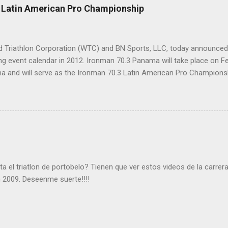
 Latin American Pro Championship
 Triathlon Corporation (WTC) and BN Sports, LLC, today announced 
g event calendar in 2012. Ironman 70.3 Panama will take place on Fe
 and will serve as the Ironman 70.3 Latin American Pro Championship
mpionship 70.3 at Lake Las Vegas in Henderson, Nev. "We are thrille
race with Ironman 70.3 Panama,” said Steve Meckfessel, chief oper
ng natural and historic beauty, high profile race routes and easy acc
. Ironman 70.3 Panama will complement our existing events in the reg
St. Croix.” Athletes will swim 1.2 miles (1.9 km) in the Pacific Ocea
 Seven Wonders o...
ta el triatlon de portobelo? Tienen que ver estos videos de la carrer
n 2009. Deseenme suerte!!!!