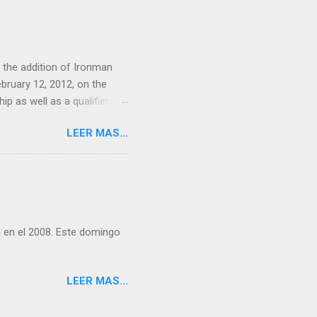
the addition of Ironman
bruary 12, 2012, on the
 as well as a qualifier for
d to launch the Latin
LEER MAS...
ations officer of WTC.
essibility from the U.S. and
ion, including 70.3 races in
n at the entrance to the
a en el 2008. Este domingo
LEER MAS...