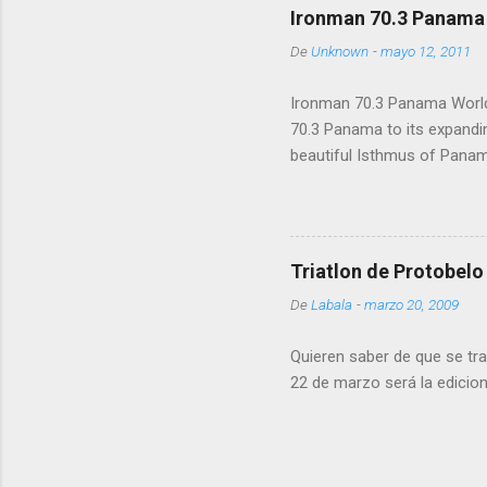
Ironman 70.3 Panama
De
Unknown
-
mayo 12, 2011
Ironman 70.3 Panama World
70.3 Panama to its expandin
beautiful Isthmus of Panama
the 2012 Ironman World Cha
American Pro Championship 
“Panama provides breathtaki
major international markets
Triatlon de Protobelo
Miami, San Juan, Cancun and 
De
Labala
-
marzo 20, 2009
Panama Canal, one of “The
Quieren saber de que se tra
22 de marzo será la edicio